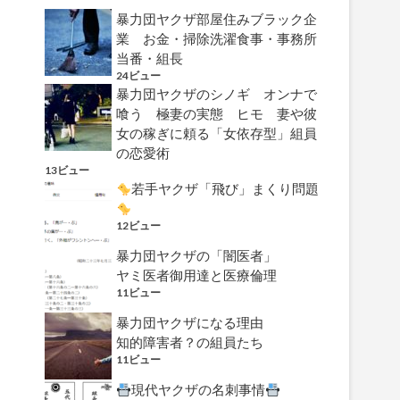
暴力団ヤクザ部屋住みブラック企
業 お金・掃除洗濯食事・事務所
当番・組長
24ビュー
暴力団ヤクザのシノギ オンナで
喰う 極妻の実態 ヒモ 妻や彼
女の稼ぎに頼る「女依存型」組員
の恋愛術
13ビュー
若手ヤクザ「飛び」まくり問題
12ビュー
暴力団ヤクザの「闇医者」
ヤミ医者御用達と医療倫理
11ビュー
暴力団ヤクザになる理由
知的障害者？の組員たち
11ビュー
現代ヤクザの名刺事情