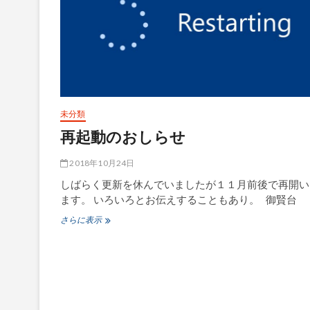
未分類
再起動のおしらせ
2018年10月24日
しばらく更新を休んでいましたが１１月前後で再開い
ます。 いろいろとお伝えすることもあり。 御賢台
さらに表示
再
起
動
の
お
し
ら
せ