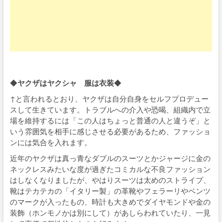
◆
ヤクザはヤクシャ 服は衣装
◆
↑と言われるとおり、ヤクザは自分自身をセルフプロデュー
スして生きています。トラブルへの介入や恐喝、組織内で立
場を維持するには「この人はちょっと普通の人と違うぞ」と
いう雰囲気を相手に感じさせる必要があるため、ファッショ
ンには気合を入れます。
近年のヤクザは真っ青なダブルのスーツとかジャージに金の
ネックレスみたいな度が過ぎたコミカルな不良ファッション
はしなくなりましたが、やはりスーツは太めのストライプ、
靴はテカテカの「イタリー製」の革靴やフェラーリやベンツ
のマークが入ったもの、時計も大きめでダイヤモンドや金の
装飾（ホンモノかは別にして）があしらわれていたり、一見