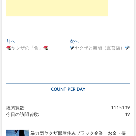
投
前へ
過
次へ
次
ヤクザの「食」
去
ヤクザと芸能（直営店）
の
稿
の
投
ナ
投
稿
稿
:
ビ
:
ゲ
ー
COUNT PER DAY
シ
総閲覧数:
1115139
ョ
今日の訪問者数:
49
ン
暴力団ヤクザ部屋住みブラック企業 お金・掃