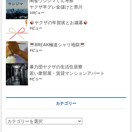
闇金ウシジマくん考察
ヤクザ半グレ金儲けと滑川
10ビュー
ヤクザの年賀状とお歳暮
9ビュー
BREAK極道シャリ地獄
9ビュー
暴力団ヤクザの生活住居寮
若い衆部屋・賃貸マンションアパート
8ビュー
カテゴリー
カ
テ