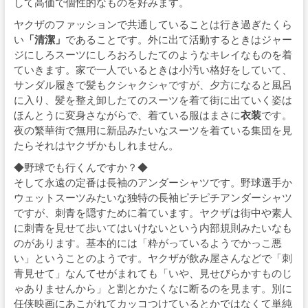
して高価で個性的なものを好みます。
ヤクザのファッションで共通していることは行き過ぎたくら
い
「清潔」
であることです。外に出て活動するときはジャー
ジにしろスーツにしろおろしたてのようなキレイなものを着
ていきます。家で一人でいるときは小汚い格好をしていて、
サンダル履きで髪もクシャクシャですが、夕方になると風呂
に入り、髪を整え卸したてのスーツを着て街に出ていく姿は
ほんとうに変身さながらで、着ている服はまさに
衣装
です。
夜の繁華街で無用に新品みたいなスーツを着ている集団を見
たらそれはヤクザかもしれません。
◆野球でも行くんですか？◆
そして永遠の定番は長袖のアンダーシャツです。野球選手か
ウェットスーツみたいな独特の長袖ピチピチアンダーシャツ
ですが、刺青を隠すために着ています。ヤクザは街中や素人
に刺青を見せて歩いてはいけないという内部規則みたいなも
のがあります。基本的には「粋がっているようでかっこ悪
い」ということのようです。ヤクザが飲み屋さんなどで「刺
青見せて」なんてせがまれても「いや、見せびらかすものじ
ゃありませんから」と割とかたくなに断るのを見ます。別に
任侠映画にあこがれてカッコつけているとかではなくて単純