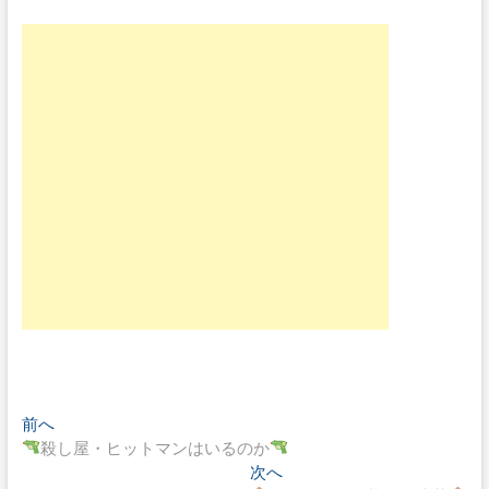
投
前へ
過
殺し屋・ヒットマンはいるのか
去
稿
の
次へ
次