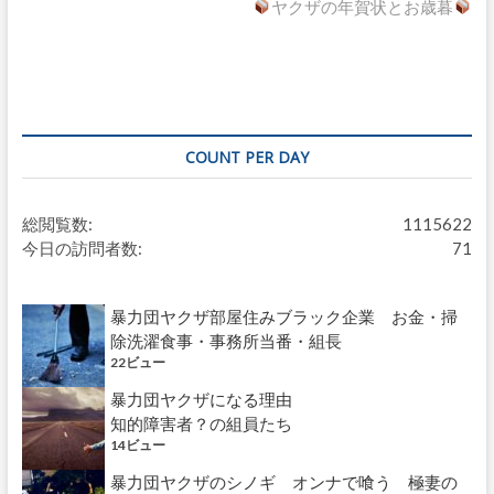
ナ
投
ヤクザの年賀状とお歳暮
の
稿
投
ビ
:
稿
ゲ
:
ー
シ
COUNT PER DAY
ョ
ン
総閲覧数:
1115622
今日の訪問者数:
71
暴力団ヤクザ部屋住みブラック企業 お金・掃
除洗濯食事・事務所当番・組長
22ビュー
暴力団ヤクザになる理由
知的障害者？の組員たち
14ビュー
暴力団ヤクザのシノギ オンナで喰う 極妻の