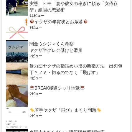
実態 ヒモ 妻や彼女の稼ぎに頼る「女依存
型」組員の恋愛術
11ビュー
ヤクザの年賀状とお歳暮
9ビュー
闇金ウシジマくん考察
ヤクザ半グレ金儲けと滑川
9ビュー
暴力団ヤクザの指詰め小指の断指方法 出刃包
丁？ノミ・切るのでなく「飛ばす」
9ビュー
BREAK極道シャリ地獄
9ビュー
若手ヤクザ「飛び」まくり問題
9ビュー
弁護士も知らない！職質職務質問対応