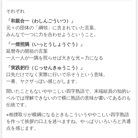
それぞれ
「和親合一（わしんごういつ）」
元々の団体の「綱領」に含まれていた言葉。
みんなで一つに力を合わせようということ。
「一燈照隅（いっとうしょうぐう）」
延暦寺の開祖の言葉
一人一人が一隅を照らせば大きな光＝力になる
「実践躬行（じっせんきゅうこう）」
口先だけでなく実際に行いで示そうという意味。
一番、ヤクザっぽい感じがします。
聞いたこともないややこしい四字熟語で、末端組員の知的レ
ベルでは理解できないので横に熟語の意味が書いてあるのも
伝統です。
※相撲取りが横綱になるときもこういうややこしい四字熟語
を作って挨拶の口上を述べますね。やっぱりいろいろと共通
点を感じます。