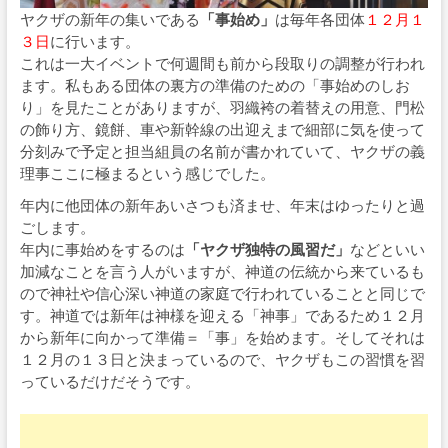
ヤクザの新年の集いである
「事始め」
は毎年各団体
１２月１
３日
に行います。
これは一大イベントで何週間も前から段取りの調整が行われ
ます。私もある団体の裏方の準備のための「事始めのしお
り」を見たことがありますが、羽織袴の着替えの用意、門松
の飾り方、鏡餅、車や新幹線の出迎えまで細部に気を使って
分刻みで予定と担当組員の名前が書かれていて、ヤクザの義
理事ここに極まるという感じでした。
年内に他団体の新年あいさつも済ませ、年末はゆったりと過
ごします。
年内に事始めをするのは
「ヤクザ独特の風習だ」
などといい
加減なことを言う人がいますが、神道の伝統から来ているも
ので神社や信心深い神道の家庭で行われていることと同じで
す。神道では新年は神様を迎える「神事」であるため１２月
から新年に向かって準備＝「事」を始めます。そしてそれは
１２月の１３日と決まっているので、ヤクザもこの習慣を習
っているだけだそうです。