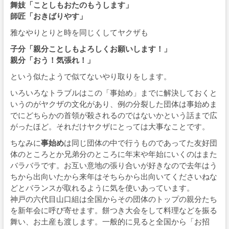
舞妓「ことしもおたのもうします」
師匠「おきばりやす」
雅なやりとりと時を同じくしてヤクザも
子分「親分ことしもよろしくお願いします！」
親分「おう！気張れ！」
という似たようで似てないやり取りをします。
いろいろなトラブルはこの「事始め」までに解決しておくと
いうのがヤクザの文化があり、例の分裂した団体は事始めま
でにどちらかの首領が殺されるのではないかという話まで広
がったほど。それだけヤクザにとっては大事なことです。
ちなみに
事始め
は同じ団体の中で行うものであってた友好団
体のところとか兄弟分のところに年末や年始にいくのはまた
バラバラです。お互い意地の張り合いが好きなので去年はう
ちから出向いたから来年はそちらから出向いてくださいねな
どとバランスが取れるように気を使いあっています。
神戸の六代目山口組は全国からその団体のトップの親分たち
を新年会に呼び寄せます。餅つき大会をして料理などを振る
舞い、お土産も渡します。一般的に見ると全国から「お招